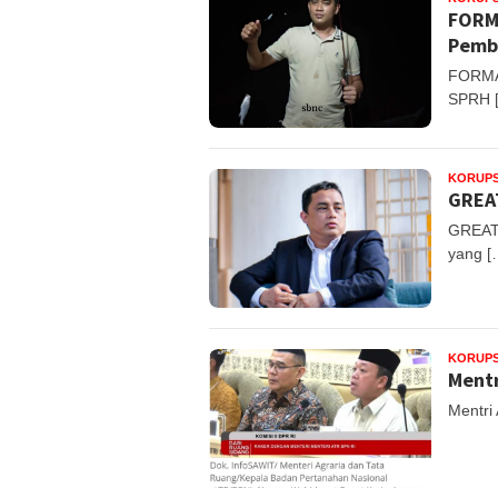
FORMA
Pembe
FORMAS
SPRH 
KORUPS
GREAT
GREAT 
yang [
KORUPS
Mentr
Mentri