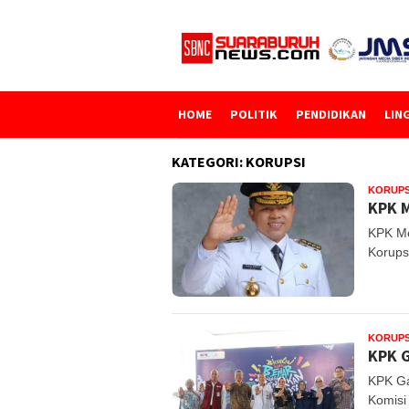
Loncat
ke
konten
HOME
POLITIK
PENDIDIKAN
LIN
KATEGORI:
KORUPSI
KORUPS
KPK 
KPK Me
Korups
KORUPS
KPK G
KPK Ga
Komisi