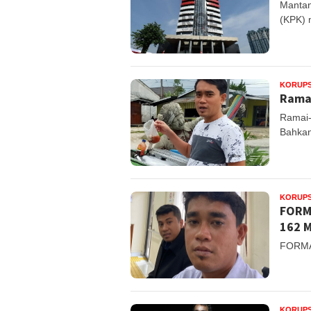
Mantan
(KPK) 
KORUPS
Ramai
Ramai-
Bahkan
KORUPS
FORMA
162 M
FORMAS
KORUPS