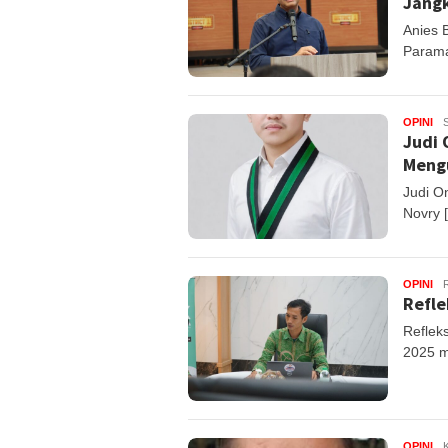
Jang
Anies 
Parama
OPINI
Judi 
Mengu
Judi O
Novry 
OPINI
Refle
Reflek
2025 m
OPINI