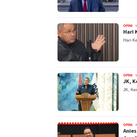
OPINI
Hari 
Hari K
OPINI
M
JK, K
JK, Ke
OPINI
K
Anies