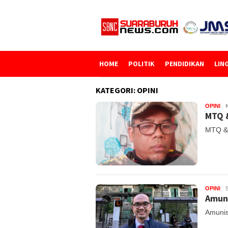
Loncat
ke
konten
HOME
POLITIK
PENDIDIKAN
LIN
KATEGORI:
OPINI
OPINI
K
MTQ &
MTQ & 
OPINI
Amuni
Amunis