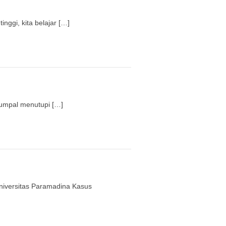
nggi, kita belajar […]
gumpal menutupi […]
versitas Paramadina Kasus