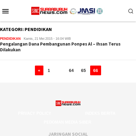
Loncat
Menu
ke
konten
Mobile
KATEGORI:
PENDIDIKAN
PENDIDIKAN
Kamis, 21 Mei 2015 - 16:04 WIB
Pengalangan Dana Pembangunan Ponpes Al – Ihsan Terus
Dilakukan
«
1
…
64
65
66
PRIVACY POLICY
INDEKS BERITA
PEDOMAN MEDIA SIBER
JARINGAN SOCIAL