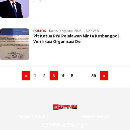
POLITIK
Kamis, 7 Agustus 2025 - 13:37 WIB
Plt Ketua PWI Pelalawan Minta Kesbangpol
Verifikasi Organisasi De
«
1
2
3
4
5
…
59
»
PRIVACY POLICY
INDEKS BERITA
PEDOMAN MEDIA SIBER