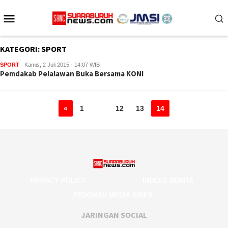
Loncat
Menu
ke
konten
Mobile
KATEGORI:
SPORT
SPORT
Kamis, 2 Juli 2015 - 14:07 WIB
Pemdakab Pelalawan Buka Bersama KONI
«
1
…
12
13
14
PRIVACY POLICY
INDEKS BERITA
PEDOMAN MEDIA SIBER
JARINGAN SOCIAL