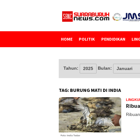
Loncat
ke
konten
HOME
POLITIK
PENDIDIKAN
LIN
Tahun:
Bulan:
TAG:
BURUNG MATI DI INDIA
LINGK
Ribua
Ribuan