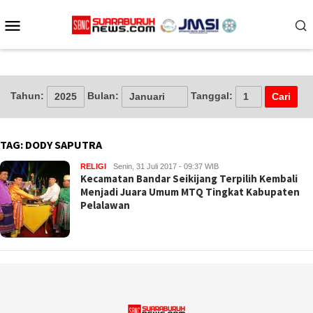
Loncat
Menu
ke
konten
Mobile
Tahun:
Bulan:
Tanggal:
TAG:
DODY SAPUTRA
RELIGI
Senin, 31 Juli 2017 - 09:37 WIB
Kecamatan Bandar Seikijang Terpilih Kembali
Menjadi Juara Umum MTQ Tingkat Kabupaten
Pelalawan