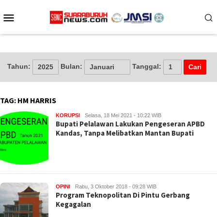
Loncat
Menu
ke
konten
Mobile
Tahun:
Bulan:
Tanggal:
TAG:
HM HARRIS
KORUPSI
Selasa, 18 Mei 2021 - 10:22 WIB
Bupati Pelalawan Lakukan Pengeseran APBD
Kandas, Tanpa Melibatkan Mantan Bupati
OPINI
Rabu, 3 Oktober 2018 - 09:28 WIB
Program Teknopolitan Di Pintu Gerbang
Kegagalan