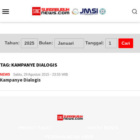
Loncat
Menu
ke
konten
Mobile
Tahun:
Bulan:
Tanggal:
TAG:
KAMPANYE DIALOGIS
NEWS
Sabtu, 29 Agustus 2015 - 23:55 WIB
Kampanye Dialogis
PRIVACY POLICY
INDEKS BERITA
PEDOMAN MEDIA SIBER