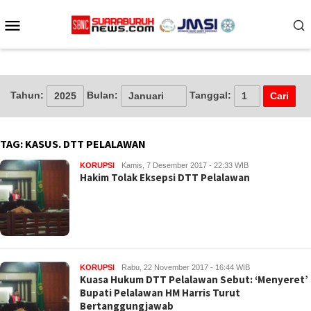
Loncat
Menu
ke
konten
Mobile
Tahun:
Bulan:
Tanggal:
TAG:
KASUS. DTT PELALAWAN
KORUPSI
Kamis, 7 Desember 2017 - 22:33 WIB
Hakim Tolak Eksepsi DTT Pelalawan
KORUPSI
Rabu, 22 November 2017 - 16:44 WIB
Kuasa Hukum DTT Pelalawan Sebut: ‘Menyeret’
Bupati Pelalawan HM Harris Turut
Bertanggungjawab