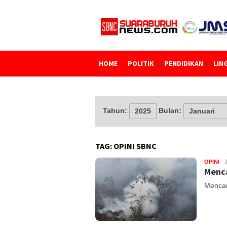
Loncat
ke
konten
HOME
POLITIK
PENDIDIKAN
LIN
Tahun:
Bulan:
TAG:
OPINI SBNC
OPINI
Menca
Mencar