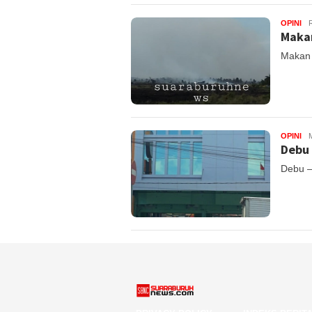
OPINI
Maka
Makan 
OPINI
M
Debu 
Debu –