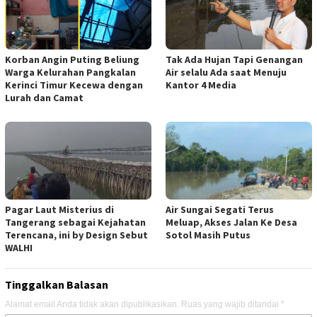
Korban Angin Puting Beliung
Tak Ada Hujan Tapi Genangan
Warga Kelurahan Pangkalan
Air selalu Ada saat Menuju
Kerinci Timur Kecewa dengan
Kantor 4 Media
Lurah dan Camat
Pagar Laut Misterius di
Air Sungai Segati Terus
Tangerang sebagai Kejahatan
Meluap, Akses Jalan Ke Desa
Terencana, ini by Design Sebut
Sotol Masih Putus
WALHI
Tinggalkan Balasan
Alamat email Anda tidak akan dipublikasikan.
Ruas yang wajib ditandai
*