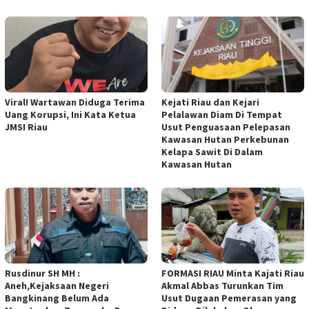
Viral! Wartawan Diduga Terima
Kejati Riau dan Kejari
Uang Korupsi, Ini Kata Ketua
Pelalawan Diam Di Tempat
JMSI Riau
Usut Penguasaan Pelepasan
Kawasan Hutan Perkebunan
Kelapa Sawit Di Dalam
Kawasan Hutan
Rusdinur SH MH :
FORMASI RIAU Minta Kajati Riau
Aneh,Kejaksaan Negeri
Akmal Abbas Turunkan Tim
Bangkinang Belum Ada
Usut Dugaan Pemerasan yang