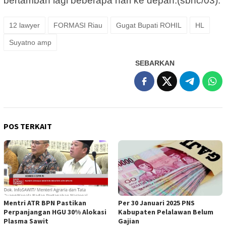
bertambah lagi beberapa hari ke depan.(sbnc/03).
12 lawyer
FORMASI Riau
Gugat Bupati ROHIL
HL
Suyatno amp
SEBARKAN
POS TERKAIT
Mentri ATR BPN Pastikan
Per 30 Januari 2025 PNS
Perpanjangan HGU 30% Alokasi
Kabupaten Pelalawan Belum
Plasma Sawit
Gajian