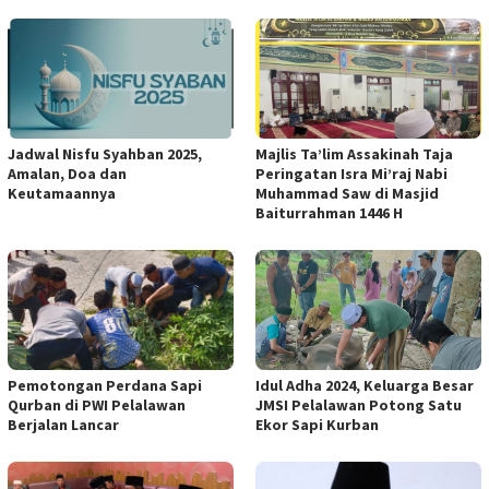
Jadwal Nisfu Syahban 2025,
Majlis Ta’lim Assakinah Taja
Amalan, Doa dan
Peringatan Isra Mi’raj Nabi
Keutamaannya
Muhammad Saw di Masjid
Baiturrahman 1446 H
Pemotongan Perdana Sapi
Idul Adha 2024, Keluarga Besar
Qurban di PWI Pelalawan
JMSI Pelalawan Potong Satu
Berjalan Lancar
Ekor Sapi Kurban