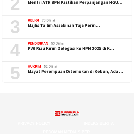
2
Mentri ATR BPN Pastikan Perpanjangan HGU…
3
RELIGI
73 Dilihat
Majlis Ta’lim Assakinah Taja Perin…
4
PENDIDIKAN
53 Dilihat
PWI Riau Kirim Delegasi ke HPN 2025 di K…
5
HUKRIM
52 Dilihat
Mayat Perempuan Ditemukan di Kebun, Ada …
PRIVACY POLICY
INDEKS BERITA
PEDOMAN MEDIA SIBER