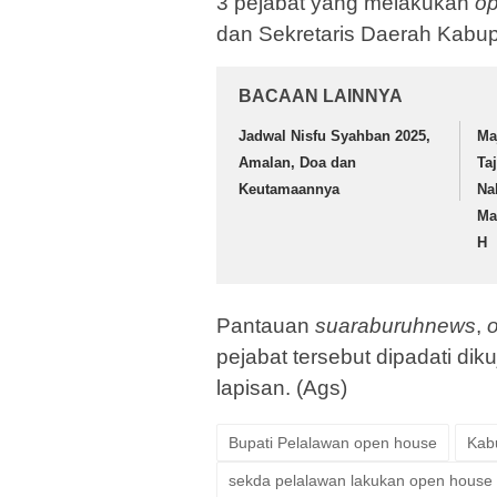
3 pejabat yang melakukan
o
dan Sekretaris Daerah Kabu
BACAAN LAINNYA
Jadwal Nisfu Syahban 2025,
Ma
Amalan, Doa dan
Ta
Keutamaannya
Na
Ma
H
Pantauan
suaraburuhnews
,
o
pejabat tersebut dipadati di
lapisan. (Ags)
Bupati Pelalawan open house
Kab
sekda pelalawan lakukan open house