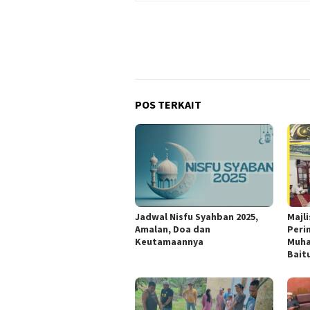
POS TERKAIT
Jadwal Nisfu Syahban 2025,
Majli
Amalan, Doa dan
Perin
Keutamaannya
Muha
Bait