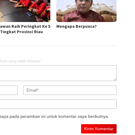
lawan Raih Peringkat Ke 5
Mengapa Berpuasa?
Tingkat Provinsi Riau
Ruas yang wajib ditandai
*
saya pada peramban ini untuk komentar saya berikutnya.