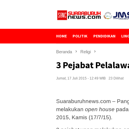
Loncat
ke
konten
HOME
POLITIK
PENDIDIKAN
LIN
Beranda
Religi
3 Pejabat Pelala
Jumat, 17 Juli 2015 - 12:49 WIB
23 Dilihat
Suaraburuhnews.com – Pangka
melakukan
open house
pada 
2015, Kamis (17/7/15).