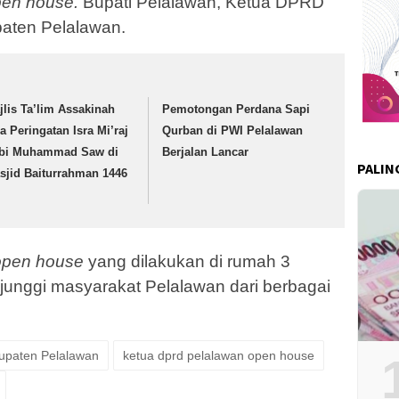
pen house
.
Bupati Pelalawan, Ketua DPRD
paten Pelalawan.
jlis Ta’lim Assakinah
Pemotongan Perdana Sapi
ja Peringatan Isra Mi’raj
Qurban di PWI Pelalawan
bi Muhammad Saw di
Berjalan Lancar
PALIN
sjid Baiturrahman 1446
pen house
yang dilakukan di rumah 3
kujunggi masyarakat Pelalawan dari berbagai
upaten Pelalawan
ketua dprd pelalawan open house