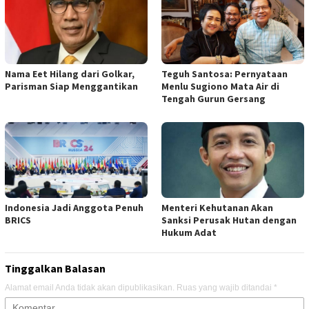
Nama Eet Hilang dari Golkar,
Teguh Santosa: Pernyataan
Parisman Siap Menggantikan
Menlu Sugiono Mata Air di
Tengah Gurun Gersang
Indonesia Jadi Anggota Penuh
Menteri Kehutanan Akan
BRICS
Sanksi Perusak Hutan dengan
Hukum Adat
Tinggalkan Balasan
Alamat email Anda tidak akan dipublikasikan.
Ruas yang wajib ditandai
*