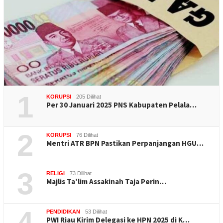
1
KORUPSI
205 Dilihat
Per 30 Januari 2025 PNS Kabupaten Pelala…
2
KORUPSI
76 Dilihat
Mentri ATR BPN Pastikan Perpanjangan HGU…
3
RELIGI
73 Dilihat
Majlis Ta’lim Assakinah Taja Perin…
4
PENDIDIKAN
53 Dilihat
PWI Riau Kirim Delegasi ke HPN 2025 di K…