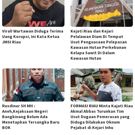
Viral! Wartawan Diduga Terima
Kejati Riau dan Kejari
Uang Korupsi, Ini Kata Ketua
Pelalawan Diam Di Tempat
JMSI Riau
Usut Penguasaan Pelepasan
Kawasan Hutan Perkebunan
Kelapa Sawit Di Dalam
Kawasan Hutan
Rusdinur SH MH :
FORMASI RIAU Minta Kajati Riau
Aneh,Kejaksaan Negeri
Akmal Abbas Turunkan Tim
Bangkinang Belum Ada
Usut Dugaan Pemerasan yang
Menetapkan Tersangka Baru
Diduga Dilakukan Oknum
BOK
Pejabat di Kejari Inhu