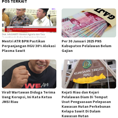
POS TERKAIT
Mentri ATR BPN Pastikan
Per 30 Januari 2025 PNS
Perpanjangan HGU 30% Alokasi
Kabupaten Pelalawan Belum
Plasma Sawit
Gajian
Viral! Wartawan Diduga Terima
Kejati Riau dan Kejari
Uang Korupsi, Ini Kata Ketua
Pelalawan Diam Di Tempat
JMSI Riau
Usut Penguasaan Pelepasan
Kawasan Hutan Perkebunan
Kelapa Sawit Di Dalam
Kawasan Hutan