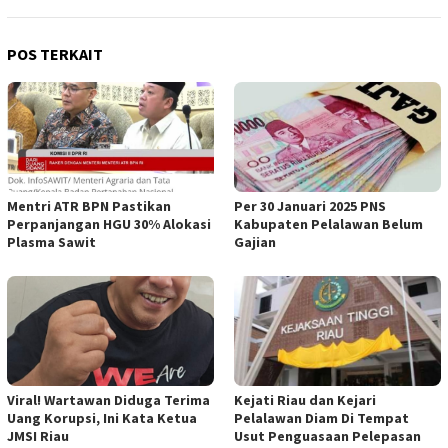
POS TERKAIT
Mentri ATR BPN Pastikan
Per 30 Januari 2025 PNS
Perpanjangan HGU 30% Alokasi
Kabupaten Pelalawan Belum
Plasma Sawit
Gajian
Viral! Wartawan Diduga Terima
Kejati Riau dan Kejari
Uang Korupsi, Ini Kata Ketua
Pelalawan Diam Di Tempat
JMSI Riau
Usut Penguasaan Pelepasan