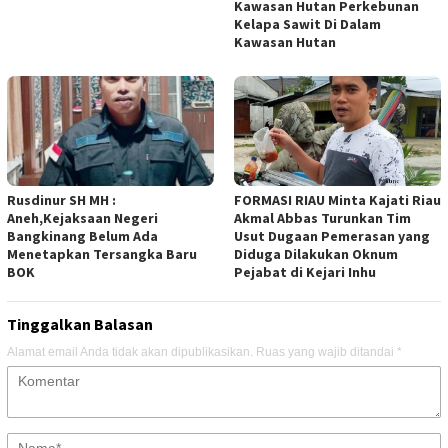
Kawasan Hutan Perkebunan
Kelapa Sawit Di Dalam
Kawasan Hutan
Rusdinur SH MH :
FORMASI RIAU Minta Kajati Riau
Aneh,Kejaksaan Negeri
Akmal Abbas Turunkan Tim
Bangkinang Belum Ada
Usut Dugaan Pemerasan yang
Menetapkan Tersangka Baru
Diduga Dilakukan Oknum
BOK
Pejabat di Kejari Inhu
Tinggalkan Balasan
Alamat email Anda tidak akan dipublikasikan.
Ruas yang wajib ditandai
*