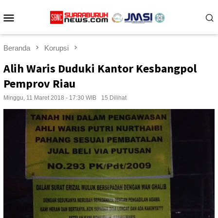
Loncat
Menu
ke
konten
Mobile
Beranda
Korupsi
Alih Waris Duduki Kantor Kesbangpol
Pemprov Riau
Minggu, 11 Maret 2018 - 17:30 WIB
15 Dilihat