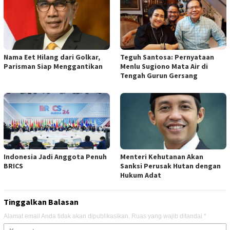
Nama Eet Hilang dari Golkar,
Teguh Santosa: Pernyataan
Parisman Siap Menggantikan
Menlu Sugiono Mata Air di
Tengah Gurun Gersang
Indonesia Jadi Anggota Penuh
Menteri Kehutanan Akan
BRICS
Sanksi Perusak Hutan dengan
Hukum Adat
Tinggalkan Balasan
Alamat email Anda tidak akan dipublikasikan.
Ruas yang wajib ditandai
*