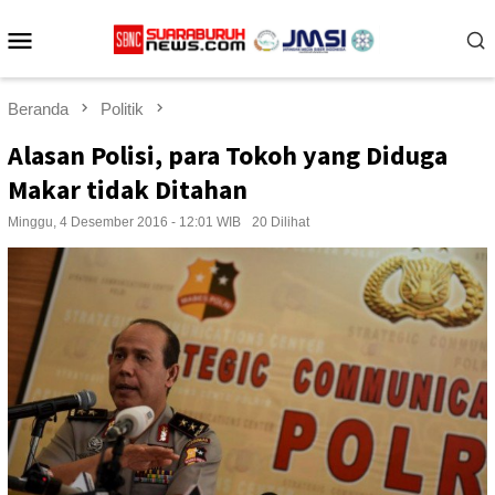
Loncat
Menu
ke
konten
Mobile
Beranda
Politik
Alasan Polisi, para Tokoh yang Diduga
Makar tidak Ditahan
Minggu, 4 Desember 2016 - 12:01 WIB
20 Dilihat