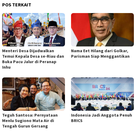
POS TERKAIT
Menteri Desa Dijadwalkan
Nama Eet Hilang dari Golkar,
Temui Kepala Desa se-Riau dan
Parisman Siap Menggantikan
Buka Pacu Jalur di Peranap
Inhu
Teguh Santosa: Pernyataan
Indonesia Jadi Anggota Penuh
Menlu Sugiono Mata Air di
BRICS
Tengah Gurun Gersang