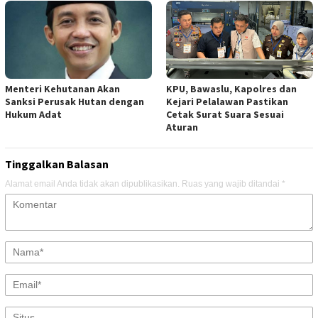
Menteri Kehutanan Akan
KPU, Bawaslu, Kapolres dan
Sanksi Perusak Hutan dengan
Kejari Pelalawan Pastikan
Hukum Adat
Cetak Surat Suara Sesuai
Aturan
Tinggalkan Balasan
Alamat email Anda tidak akan dipublikasikan.
Ruas yang wajib ditandai
*