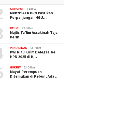
2
KORUPSI
77 Dilihat
Mentri ATR BPN Pastikan
Perpanjangan HGU…
3
RELIGI
73 Dilihat
Majlis Ta’lim Assakinah Taja
Perin…
4
PENDIDIKAN
53 Dilihat
PWI Riau Kirim Delegasi ke
HPN 2025 di K…
5
HUKRIM
52 Dilihat
Mayat Perempuan
Ditemukan di Kebun, Ada …