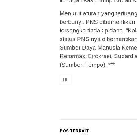
itu organisasi,” tutup Bupati R
Menurut aturan yang tertuan
berbunyi, PNS diberhentikan
tersangka tindak pidana. “Ka
status PNS nya diberhentikan
Sumber Daya Manusia Kemen
Reformasi Birokrasi, Supard
(Sumber: Tempo). ***
HL
POS TERKAIT