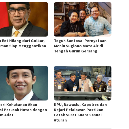
 Eet Hilang dari Golkar,
Teguh Santosa: Pernyataan
sman Siap Menggantikan
Menlu Sugiono Mata Air di
Tengah Gurun Gersang
eri Kehutanan Akan
KPU, Bawaslu, Kapolres dan
si Perusak Hutan dengan
Kejari Pelalawan Pastikan
m Adat
Cetak Surat Suara Sesuai
Aturan