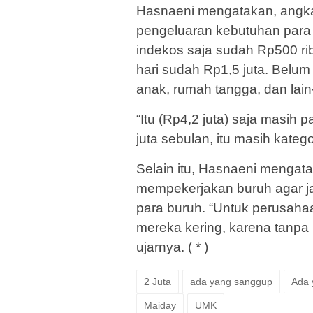
Hasnaeni mengatakan, angka U
pengeluaran kebutuhan para b
indekos saja sudah Rp500 rib
hari sudah Rp1,5 juta. Belum 
anak, rumah tangga, dan lain-
“Itu (Rp4,2 juta) saja masih
juta sebulan, itu masih kategor
Selain itu, Hasnaeni mengat
mempekerjakan buruh agar ja
para buruh. “Untuk perusahaa
mereka kering, karena tanpa 
ujarnya. ( * )
2 Juta
ada yang sanggup
Ada 
Maiday
UMK