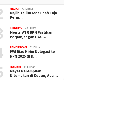
2
RELIGI
73 Dilihat
Majlis Ta’lim Assakinah Taja
Perin…
3
KORUPSI
73 Dilihat
Mentri ATR BPN Pastikan
Perpanjangan HGU…
4
PENDIDIKAN
51 Dilihat
PWI Riau Kirim Delegasi ke
HPN 2025 di K…
5
HUKRIM
48 Dilihat
Mayat Perempuan
Ditemukan di Kebun, Ada …