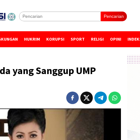
Pencarian
GKUNGAN
HUKRIM
KORUPSI
SPORT
RELIGI
OPINI
INDEK
 Ada yang Sanggup UMP