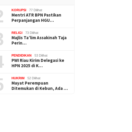
2
KORUPSI
77 Dilihat
Mentri ATR BPN Pastikan
Perpanjangan HGU…
3
RELIGI
73 Dilihat
Majlis Ta’lim Assakinah Taja
Perin…
4
PENDIDIKAN
53 Dilihat
PWI Riau Kirim Delegasi ke
HPN 2025 di K…
5
HUKRIM
52 Dilihat
Mayat Perempuan
Ditemukan di Kebun, Ada …