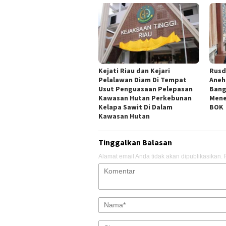
Kejati Riau dan Kejari
Rusd
Pelalawan Diam Di Tempat
Aneh
Usut Penguasaan Pelepasan
Bang
Kawasan Hutan Perkebunan
Mene
Kelapa Sawit Di Dalam
BOK
Kawasan Hutan
Tinggalkan Balasan
Alamat email Anda tidak akan dipublikasikan.