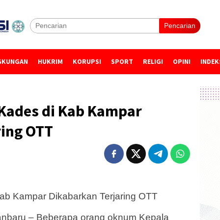
Pencarian
GKUNGAN
HUKRIM
KORUPSI
SPORT
RELIGI
OPINI
INDEK
Kades di Kab Kampar
ring OTT
b Kampar Dikabarkan Terjaring OTT
nbaru – Beberapa orang oknum Kepala