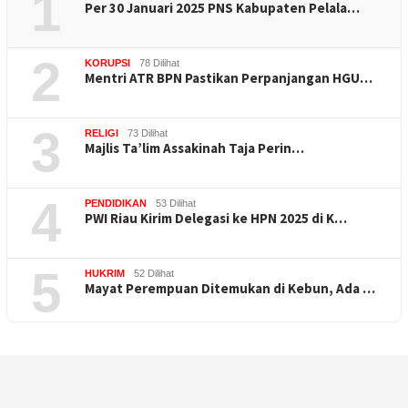
1
Per 30 Januari 2025 PNS Kabupaten Pelala…
2
KORUPSI
78 Dilihat
Mentri ATR BPN Pastikan Perpanjangan HGU…
3
RELIGI
73 Dilihat
Majlis Ta’lim Assakinah Taja Perin…
4
PENDIDIKAN
53 Dilihat
PWI Riau Kirim Delegasi ke HPN 2025 di K…
5
HUKRIM
52 Dilihat
Mayat Perempuan Ditemukan di Kebun, Ada …