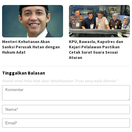
Menteri Kehutanan Akan
KPU, Bawaslu, Kapolres dan
Sanksi Perusak Hutan dengan
Kejari Pelalawan Pastikan
Hukum Adat
Cetak Surat Suara Sesuai
Aturan
Tinggalkan Balasan
Alamat email Anda tidak akan dipublikasikan.
Ruas yang wajib ditandai
*