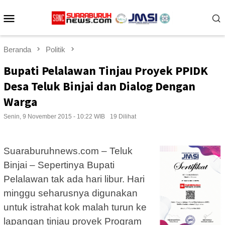
Loncat
Menu
ke
konten
Mobile
Beranda
Politik
Bupati Pelalawan Tinjau Proyek PPIDK
Desa Teluk Binjai dan Dialog Dengan
Warga
Senin, 9 November 2015 - 10:22 WIB
19 Dilihat
Suaraburuhnews.com – Teluk
Binjai – Sepertinya Bupati
Pelalawan tak ada hari libur. Hari
minggu seharusnya digunakan
untuk istrahat kok malah turun ke
lapangan tinjau proyek Program