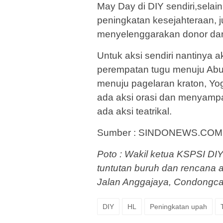
May Day di DIY sendiri,selain
peningkatan kesejahteraan, j
menyelenggarakan donor dara
Untuk aksi sendiri nantinya a
perempatan tugu menuju Abub
menuju pagelaran kraton, Yog
ada aksi orasi dan menyampai
ada aksi teatrikal.
Sumber : SINDONEWS.COM
Poto : Wakil ketua KSPSI DI
tuntutan buruh dan rencana 
Jalan Anggajaya, Condongca
DIY
HL
Peningkatan upah