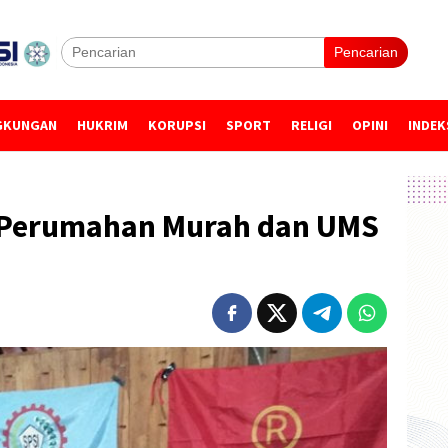
Pencarian
GKUNGAN
HUKRIM
KORUPSI
SPORT
RELIGI
OPINI
INDEK
 Perumahan Murah dan UMS