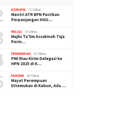
2
KORUPSI
73 Dilihat
Mentri ATR BPN Pastikan
Perpanjangan HGU…
3
RELIGI
72 Dilihat
Majlis Ta’lim Assakinah Taja
Perin…
4
PENDIDIKAN
51 Dilihat
PWI Riau Kirim Delegasi ke
HPN 2025 di K…
5
HUKRIM
48 Dilihat
Mayat Perempuan
Ditemukan di Kebun, Ada …