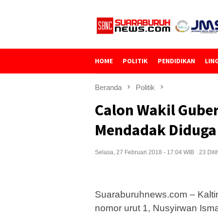
Loncat
ke
konten
HOME
POLITIK
PENDIDIKAN
LIN
Beranda
Politik
Calon Wakil Gube
Mendadak Diduga
Selasa, 27 Februari 2018 - 17:04 WIB
23 Dili
Suaraburuhnews.com – Kaltim
nomor urut 1, Nusyirwan Isma