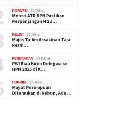
2
KORUPSI
76 Dilihat
Mentri ATR BPN Pastikan
Perpanjangan HGU…
3
RELIGI
73 Dilihat
Majlis Ta’lim Assakinah Taja
Perin…
4
PENDIDIKAN
53 Dilihat
PWI Riau Kirim Delegasi ke
HPN 2025 di K…
5
HUKRIM
50 Dilihat
Mayat Perempuan
Ditemukan di Kebun, Ada …