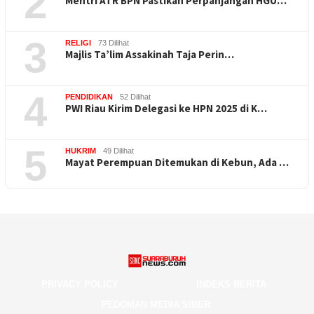
2
Mentri ATR BPN Pastikan Perpanjangan HGU…
3
RELIGI
73 Dilihat
Majlis Ta’lim Assakinah Taja Perin…
4
PENDIDIKAN
52 Dilihat
PWI Riau Kirim Delegasi ke HPN 2025 di K…
5
HUKRIM
49 Dilihat
Mayat Perempuan Ditemukan di Kebun, Ada …
PRIVACY POLICY
INDEKS BERITA
PEDOMAN MEDIA SIBER