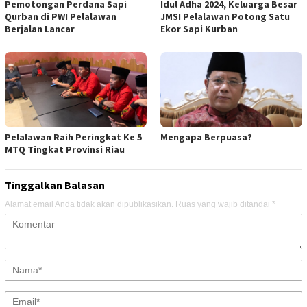
Pemotongan Perdana Sapi
Idul Adha 2024, Keluarga Besar
Qurban di PWI Pelalawan
JMSI Pelalawan Potong Satu
Berjalan Lancar
Ekor Sapi Kurban
Pelalawan Raih Peringkat Ke 5
Mengapa Berpuasa?
MTQ Tingkat Provinsi Riau
Tinggalkan Balasan
Alamat email Anda tidak akan dipublikasikan.
Ruas yang wajib ditandai
*