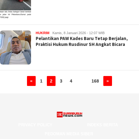
HUKRIM
Kamis, 8 Januari 2026 - 12:07 WIB
Pelantikan PAW Kades Baru Tetap Berjalan,
Praktisi Hukum Rusdinur SH Angkat Bicara
«
1
2
3
4
…
168
»
PRIVACY POLICY
INDEKS BERITA
PEDOMAN MEDIA SIBER