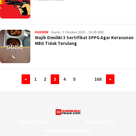
HUKRIM
Kamis, 2 Oktober 2025 - 16:49 WIB
Wajib Dimiliki 3 Sertifikat SPPG Agar Keracunan
MBG Tidak Terulang
«
1
2
3
4
5
…
168
»
PRIVACY POLICY
INDEKS BERITA
PEDOMAN MEDIA SIBER