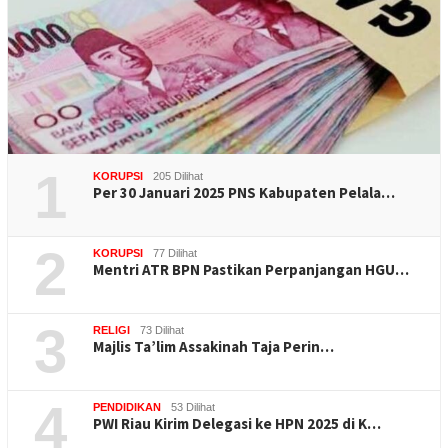
1
KORUPSI
205 Dilihat
Per 30 Januari 2025 PNS Kabupaten Pelala…
2
KORUPSI
77 Dilihat
Mentri ATR BPN Pastikan Perpanjangan HGU…
3
RELIGI
73 Dilihat
Majlis Ta’lim Assakinah Taja Perin…
4
PENDIDIKAN
53 Dilihat
PWI Riau Kirim Delegasi ke HPN 2025 di K…