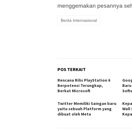
menggemakan pesannya seha
Berita Internasional
POS TERKAIT
Rencana Rilis PlayStation 6
Goog
Berpotensi Terungkap,
Baru
Berkat Microsoft
Soft
Twitter Memiliki Saingan baru
Kepa
yaitu sebuah Platform yang
Wall 
dibuat oleh Meta
Kepa