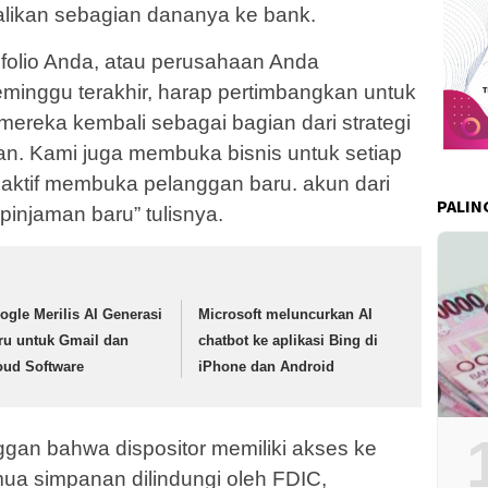
ikan sebagian dananya ke bank.
ofolio Anda, atau perusahaan Anda
inggu terakhir, harap pertimbangkan untuk
ereka kembali sebagai bagian dari strategi
man. Kami juga membuka bisnis untuk setiap
aktif membuka pelanggan baru. akun dari
PALIN
njaman baru” tulisnya.
ogle Merilis AI Generasi
Microsoft meluncurkan AI
ru untuk Gmail dan
chatbot ke aplikasi Bing di
oud Software
iPhone dan Android
an bahwa dispositor memiliki akses ke
a simpanan dilindungi oleh FDIC,