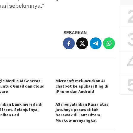
ri sebelumnya.”
SEBARKAN
le Merilis AI Generasi
Microsoft meluncurkan AI
 untuk Gmail dan Cloud
chatbot ke aplikasi Bing di
ware
iPhone dan Android
nikan bank mereda di
AS menyalahkan Rusia atas
Street. Selanjutnya:
jatuhnya pesawat tak
nikan Fed
berawak di Laut Hitam,
Moskow menyangkal