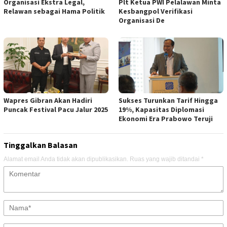
Organisasi Ekstra Legal,
Plt Ketua PWI Pelalawan Minta
Relawan sebagai Hama Politik
Kesbangpol Verifikasi
Organisasi De
Wapres Gibran Akan Hadiri
Sukses Turunkan Tarif Hingga
Puncak Festival Pacu Jalur 2025
19%, Kapasitas Diplomasi
Ekonomi Era Prabowo Teruji
Tinggalkan Balasan
Alamat email Anda tidak akan dipublikasikan.
Ruas yang wajib ditandai
*