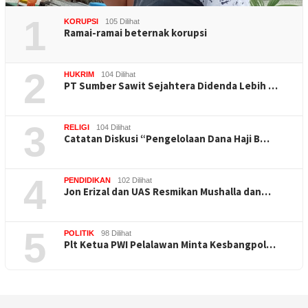
1
KORUPSI
105 Dilihat
Ramai-ramai beternak korupsi
2
HUKRIM
104 Dilihat
PT Sumber Sawit Sejahtera Didenda Lebih …
3
RELIGI
104 Dilihat
Catatan Diskusi “Pengelolaan Dana Haji B…
4
PENDIDIKAN
102 Dilihat
Jon Erizal dan UAS Resmikan Mushalla dan…
5
POLITIK
98 Dilihat
Plt Ketua PWI Pelalawan Minta Kesbangpol…