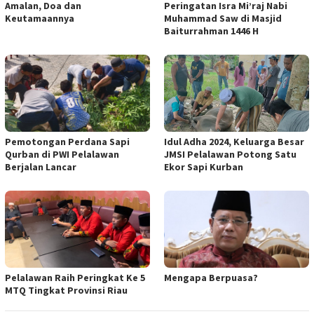
Amalan, Doa dan
Peringatan Isra Mi’raj Nabi
Keutamaannya
Muhammad Saw di Masjid
Baiturrahman 1446 H
Pemotongan Perdana Sapi
Idul Adha 2024, Keluarga Besar
Qurban di PWI Pelalawan
JMSI Pelalawan Potong Satu
Berjalan Lancar
Ekor Sapi Kurban
Pelalawan Raih Peringkat Ke 5
Mengapa Berpuasa?
MTQ Tingkat Provinsi Riau