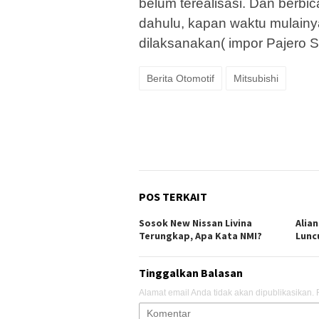
belum terealisasi. Dan berbi
dahulu, kapan waktu mulainy
dilaksanakan( impor Pajero S
Berita Otomotif
Mitsubishi
POS TERKAIT
Sosok New Nissan Livina
Alian
Terungkap, Apa Kata NMI?
Lunc
Tinggalkan Balasan
Alamat email Anda tidak akan dipublikasikan.