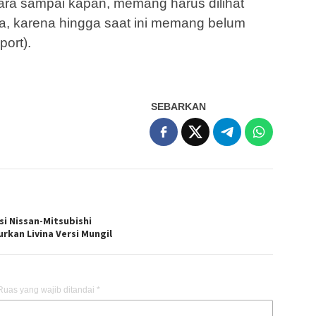
cara sampai kapan, memang harus dilihat
a, karena hingga saat ini memang belum
port).
SEBARKAN
si Nissan-Mitsubishi
urkan Livina Versi Mungil
Ruas yang wajib ditandai
*