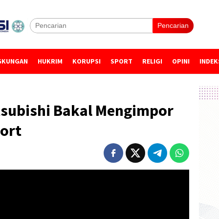
Pencarian
GKUNGAN
HUKRIM
KORUPSI
SPORT
RELIGI
OPINI
INDEK
tsubishi Bakal Mengimpor
ort