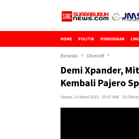
Loncat
ke
konten
HOME
POLITIK
PENDIDIKAN
LIN
Beranda
Otomotif
Demi Xpander, Mi
Kembali Pajero Sp
Selasa, 14 Maret 2023 - 20:07 WIB
19 Dilihat