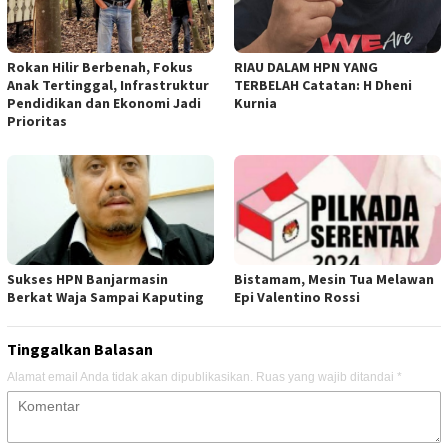
Rokan Hilir Berbenah, Fokus
RIAU DALAM HPN YANG
Anak Tertinggal, Infrastruktur
TERBELAH Catatan: H Dheni
Pendidikan dan Ekonomi Jadi
Kurnia
Prioritas
Sukses HPN Banjarmasin
Bistamam, Mesin Tua Melawan
Berkat Waja Sampai Kaputing
Epi Valentino Rossi
Tinggalkan Balasan
Alamat email Anda tidak akan dipublikasikan.
Ruas yang wajib ditandai
*