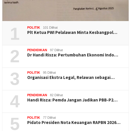
1
POLITIK
101 Dilihat
Plt Ketua PWI Pelalawan Minta Kesbangpol…
2
PENDIDIKAN
97 Dilihat
Dr Handi Risza: Pertumbuhan Ekonomi Indo…
3
POLITIK
95 Dilihat
Organisasi Ekstra Legal, Relawan sebagai…
4
PENDIDIKAN
82 Dilihat
Handi Risza: Pemda Jangan Jadikan PBB-P2…
5
POLITIK
77 Dilihat
Pidato Presiden Nota Keuangan RAPBN 2026…