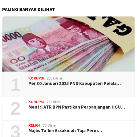
PALING BANYAK DILIHAT
1
KORUPSI
205 Dilihat
Per 30 Januari 2025 PNS Kabupaten Pelala…
2
KORUPSI
76 Dilihat
Mentri ATR BPN Pastikan Perpanjangan HGU…
3
RELIGI
73 Dilihat
Majlis Ta’lim Assakinah Taja Perin…