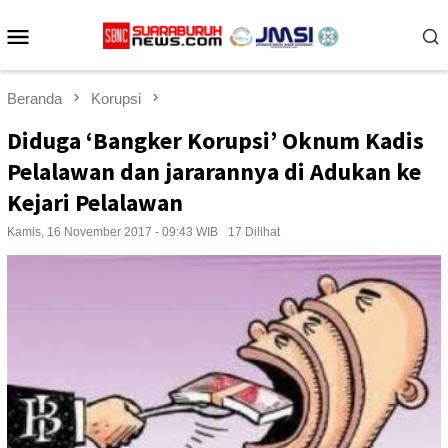
Loncat
Menu
ke
konten
Mobile
Beranda
Korupsi
Diduga ‘Bangker Korupsi’ Oknum Kadis
Pelalawan dan jararannya di Adukan ke
Kejari Pelalawan
Kamis, 16 November 2017 - 09:43 WIB
17 Dilihat