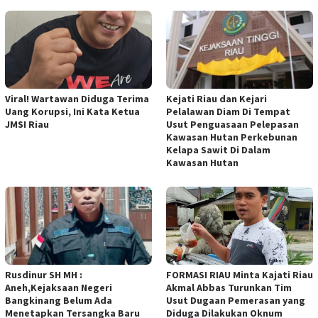
Viral! Wartawan Diduga Terima
Kejati Riau dan Kejari
Uang Korupsi, Ini Kata Ketua
Pelalawan Diam Di Tempat
JMSI Riau
Usut Penguasaan Pelepasan
Kawasan Hutan Perkebunan
Kelapa Sawit Di Dalam
Kawasan Hutan
Rusdinur SH MH :
FORMASI RIAU Minta Kajati Riau
Aneh,Kejaksaan Negeri
Akmal Abbas Turunkan Tim
Bangkinang Belum Ada
Usut Dugaan Pemerasan yang
Menetapkan Tersangka Baru
Diduga Dilakukan Oknum