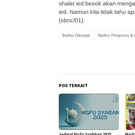
shalat ied besok akan meng
ied. Namun kita tidak tahu ap
(sbnc/01).
Baliho Dikoyak
Baliho Pimpinan &
POS TERKAIT
Jadwal Nisfu Syahban 2025,
Majli