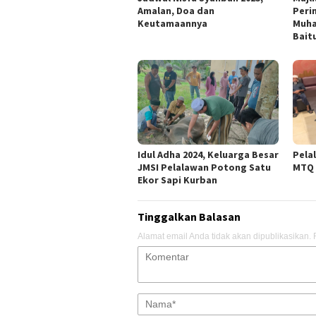
Amalan, Doa dan
Perin
Keutamaannya
Muha
Bait
Idul Adha 2024, Keluarga Besar
Pela
JMSI Pelalawan Potong Satu
MTQ 
Ekor Sapi Kurban
Tinggalkan Balasan
Alamat email Anda tidak akan dipublikasikan.