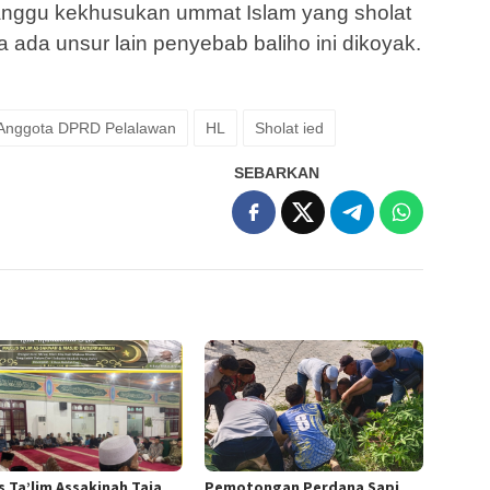
anggu kekhusukan ummat Islam yang sholat
a ada unsur lain penyebab baliho ini dikoyak.
 Anggota DPRD Pelalawan
HL
Sholat ied
SEBARKAN
s Ta’lim Assakinah Taja
Pemotongan Perdana Sapi