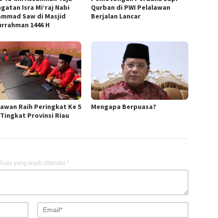
gatan Isra Mi’raj Nabi
Qurban di PWI Pelalawan
mmad Saw di Masjid
Berjalan Lancar
urrahman 1446 H
lawan Raih Peringkat Ke 5
Mengapa Berpuasa?
Tingkat Provinsi Riau
Ruas yang wajib ditandai
*