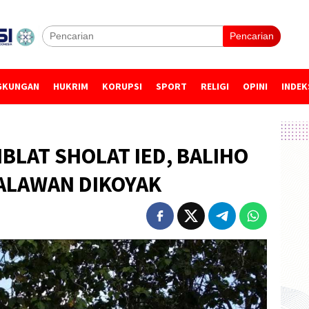
Pencarian
GKUNGAN
HUKRIM
KORUPSI
SPORT
RELIGI
OPINI
INDEK
BLAT SHOLAT IED, BALIHO
ALAWAN DIKOYAK