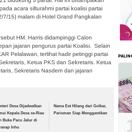
1 didukung 5 partai. Hal ini disampaikan
ada acara silturahmi partai koalisi partai
7/15) malam di Hotel Grand Pangkalan
rsebut HM. Harris didampinggi Calon
pan jajaran pengurus partai Koalisi. Selain
 Pelalawan, terlihat hadir petinggi partai
PALIN
ekretaris, Ketua PKS dan Sekretaris. Ketua
ris, Sekretaris Nasdem dan jajaran
nteri Desa Dijadwalkan
Nama Eet Hilang dari Golkar,
mui Kepala Desa se-Riau
Parisman Siap Menggantikan
n Buka Pacu Jalur di
ranap Inhu