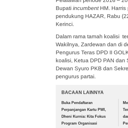
Pelalawan periode 2016 – 202
Bupati
incumbent
HM. Harris p
pendukung HAZAR, Rabu (22/
Kerinci.
Dalam rama tamah koalisi te
Wakilnya, Zardewan dan di de
Pengurus Teras DPD II GOLKAR
koalisi, Ketua DPD PAN dan S
Dewan Syuro PKB dan Sekreta
pengurus partai.
BACAAN LAINNYA
Buka Pendaftaran
Me
Perpanjangan Kartu PWI,
Te
Dheni Kurnia: Kita Fokus
da
Program Organisasi
Pe