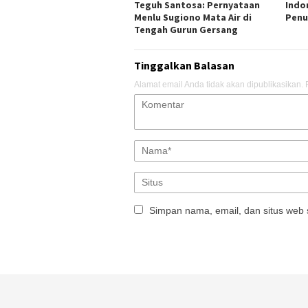
Teguh Santosa: Pernyataan
Indo
Menlu Sugiono Mata Air di
Penu
Tengah Gurun Gersang
Tinggalkan Balasan
Alamat email Anda tidak akan dipublikasikan.
Simpan nama, email, dan situs web 