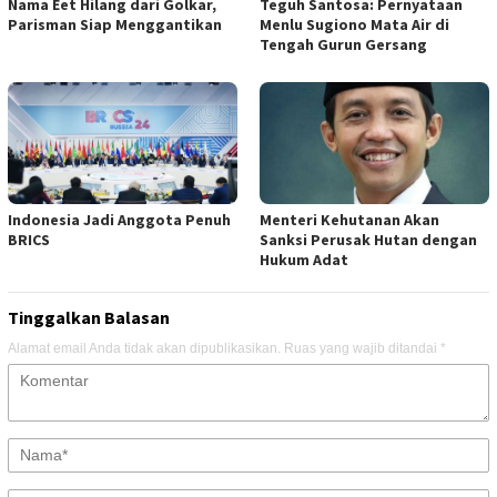
Nama Eet Hilang dari Golkar,
Teguh Santosa: Pernyataan
Parisman Siap Menggantikan
Menlu Sugiono Mata Air di
Tengah Gurun Gersang
Indonesia Jadi Anggota Penuh
Menteri Kehutanan Akan
BRICS
Sanksi Perusak Hutan dengan
Hukum Adat
Tinggalkan Balasan
Alamat email Anda tidak akan dipublikasikan.
Ruas yang wajib ditandai
*