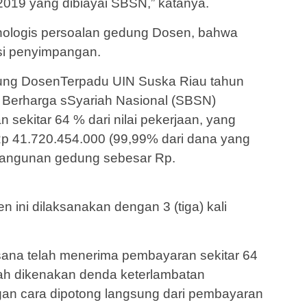
019 yang dibiayai SBSN,” katanya.
nologis persoalan gedung Dosen, bahwa
asi penyimpangan.
ng DosenTerpadu UIN Suska Riau tahun
t Berharga sSyariah Nasional (SBSN)
 sekitar 64 % dari nilai pekerjaan, yang
p 41.720.454.000 (99,99% dari dana yang
mbangunan gedung sebesar Rp.
ni dilaksanakan dengan 3 (tiga) kali
ksana telah menerima pembayaran sekitar 64
elah dikenakan denda keterlambatan
an cara dipotong langsung dari pembayaran