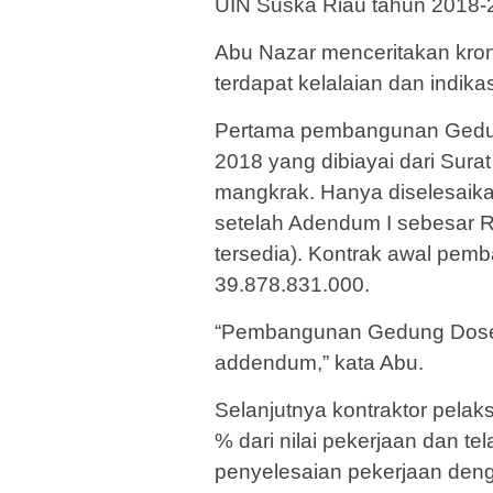
UIN Suska Riau tahun 2018-2
Abu Nazar menceritakan kro
terdapat kelalaian dan indik
Pertama pembangunan Gedu
2018 yang dibiayai dari Sura
mangkrak. Hanya diselesaikan
setelah Adendum I sebesar R
tersedia). Kontrak awal pe
39.878.831.000.
“Pembangunan Gedung Dosen i
addendum,” kata Abu.
Selanjutnya kontraktor pela
% dari nilai pekerjaan dan t
penyelesaian pekerjaan deng