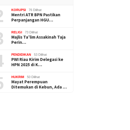
2
KORUPSI
76 Dilihat
Mentri ATR BPN Pastikan
Perpanjangan HGU…
3
RELIGI
73 Dilihat
Majlis Ta’lim Assakinah Taja
Perin…
4
PENDIDIKAN
53 Dilihat
PWI Riau Kirim Delegasi ke
HPN 2025 di K…
5
HUKRIM
50 Dilihat
Mayat Perempuan
Ditemukan di Kebun, Ada …