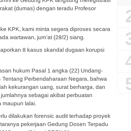
lumni ke Gedung KPK langsung meregistrasi
rakat (dumas) dengan teradu Profesor
ke KPK, kami minta segera diproses secara
da wartawan, jum’at (28/2) siang.
laporkan 8 kasus skandal dugaan korupsi
asan hukum Pasal 1 angka (22) Undang-
 Tentang Perbendaharaan Negara, bahwa
ah kekurangan uang, surat berharga, dan
 jumlahnya sebagai akibat perbuatan
 maupun lalai.
lu dilakukan forensic audit terhadap proyek
antaranya pekerjaan Gedung Dosen Terpadu