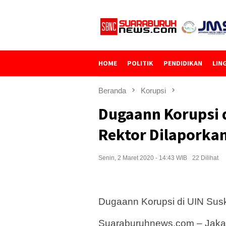
Loncat
ke
konten
HOME
POLITIK
PENDIDIKAN
LIN
Beranda
Korupsi
Dugaann Korupsi 
Rektor Dilaporka
Senin, 2 Maret 2020 - 14:43 WIB
22 Dilihat
Dugaann Korupsi di UIN Sus
Suaraburuhnews.com – Jakart