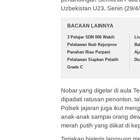
Uzbekistan U23, Senin (29/4
BACAAN LAINNYA
3 Pelajar SDN 006 Wakili
Li
Pelalawan Ikuti Kejurprov
Ba
Panahan Riau Perpani
Aj
Pelalawan Siapkan Pelatih
Du
Grade C
Nobar yang digelar di aula T
dipadati ratusan penonton, 
Polsek jajaran juga ikut meng
anak-anak sampai orang dew
merah putih yang diikat di k
Teriakan histeris langsung 