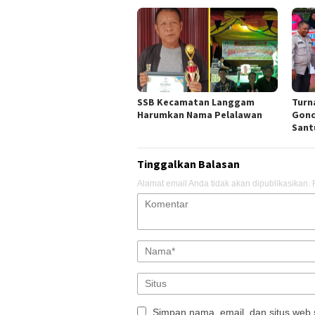
SSB Kecamatan Langgam
Turn
Harumkan Nama Pelalawan
Gond
Sant
Tinggalkan Balasan
Alamat email Anda tidak akan dipublikasikan.
Simpan nama, email, dan situs web 