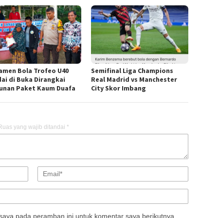
amen Bola Trofeo U40
Semifinal Liga Champions
ai di Buka Dirangkai
Real Madrid vs Manchester
unan Paket Kaum Duafa
City Skor Imbang
Ruas yang wajib ditandai
*
saya pada peramban ini untuk komentar saya berikutnya.