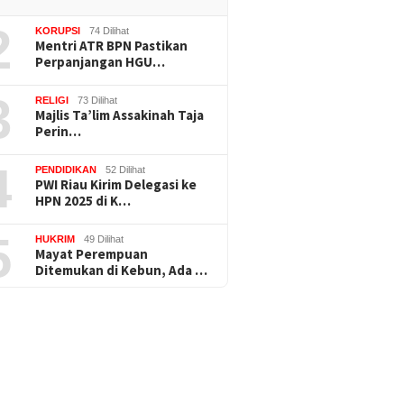
2
KORUPSI
74 Dilihat
Mentri ATR BPN Pastikan
Perpanjangan HGU…
3
RELIGI
73 Dilihat
Majlis Ta’lim Assakinah Taja
Perin…
4
PENDIDIKAN
52 Dilihat
PWI Riau Kirim Delegasi ke
HPN 2025 di K…
5
HUKRIM
49 Dilihat
Mayat Perempuan
Ditemukan di Kebun, Ada …