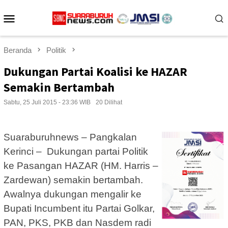
Loncat
Menu
ke
konten
Mobile
Beranda
Politik
Dukungan Partai Koalisi ke HAZAR
Semakin Bertambah
Sabtu, 25 Juli 2015 - 23:36 WIB
20 Dilihat
Suaraburuhnews – Pangkalan
Kerinci – Dukungan partai Politik
ke Pasangan HAZAR (HM. Harris –
Zardewan) semakin bertambah.
Awalnya dukungan mengalir ke
Bupati Incumbent itu Partai Golkar,
PAN, PKS, PKB dan Nasdem radi