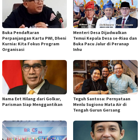
Buka Pendaftaran
Menteri Desa Dijadwalkan
Perpanjangan Kartu PWI, Dheni
Temui Kepala Desa se-Riau dan
Kurnia: Kita Fokus Program
Buka Pacu Jalur di Peranap
Organisasi
Inhu
Nama Eet Hilang dari Golkar,
Teguh Santosa: Pernyataan
Parisman Siap Menggantikan
Menlu Sugiono Mata Air di
Tengah Gurun Gersang