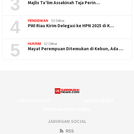
3
Majlis Ta’lim Assakinah Taja Perin…
4
PENDIDIKAN
53 Dilihat
PWI Riau Kirim Delegasi ke HPN 2025 di K…
5
HUKRIM
52 Dilihat
Mayat Perempuan Ditemukan di Kebun, Ada …
PRIVACY POLICY
INDEKS BERITA
PEDOMAN MEDIA SIBER
JARINGAN SOCIAL
RSS