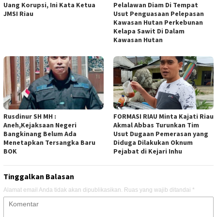
Uang Korupsi, Ini Kata Ketua
Pelalawan Diam Di Tempat
JMSI Riau
Usut Penguasaan Pelepasan
Kawasan Hutan Perkebunan
Kelapa Sawit Di Dalam
Kawasan Hutan
Rusdinur SH MH :
FORMASI RIAU Minta Kajati Riau
Aneh,Kejaksaan Negeri
Akmal Abbas Turunkan Tim
Bangkinang Belum Ada
Usut Dugaan Pemerasan yang
Menetapkan Tersangka Baru
Diduga Dilakukan Oknum
BOK
Pejabat di Kejari Inhu
Tinggalkan Balasan
Alamat email Anda tidak akan dipublikasikan.
Ruas yang wajib ditandai
*