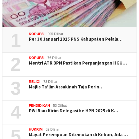
1
KORUPSI
205 Dilihat
Per 30 Januari 2025 PNS Kabupaten Pelala…
2
KORUPSI
76 Dilihat
Mentri ATR BPN Pastikan Perpanjangan HGU…
3
RELIGI
73 Dilihat
Majlis Ta’lim Assakinah Taja Perin…
4
PENDIDIKAN
53 Dilihat
PWI Riau Kirim Delegasi ke HPN 2025 di K…
5
HUKRIM
52 Dilihat
Mayat Perempuan Ditemukan di Kebun, Ada …