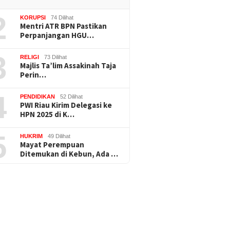
2
KORUPSI
74 Dilihat
Mentri ATR BPN Pastikan
Perpanjangan HGU…
3
RELIGI
73 Dilihat
Majlis Ta’lim Assakinah Taja
Perin…
4
PENDIDIKAN
52 Dilihat
PWI Riau Kirim Delegasi ke
HPN 2025 di K…
5
HUKRIM
49 Dilihat
Mayat Perempuan
Ditemukan di Kebun, Ada …