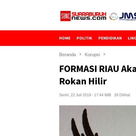
Loncat
ke
konten
HOME
POLITIK
PENDIDIKAN
LIN
Beranda
Korupsi
FORMASI RIAU Aka
Rokan Hilir
Senin, 22 Juli 2019 - 17:44 WIB
26 Dilihat