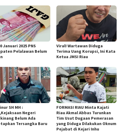
30 Januari 2025 PNS
Viral! Wartawan Diduga
paten Pelalawan Belum
Terima Uang Korupsi, Ini Kata
an
Ketua JMSI Riau
inur SH MH :
FORMASI RIAU Minta Kajati
,Kejaksaan Negeri
Riau Akmal Abbas Turunkan
kinang Belum Ada
Tim Usut Dugaan Pemerasan
tapkan Tersangka Baru
yang Diduga Dilakukan Oknum
Pejabat di Kejari Inhu