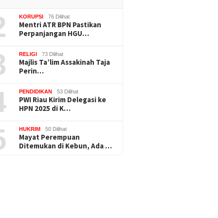
2
KORUPSI
76 Dilihat
Mentri ATR BPN Pastikan
Perpanjangan HGU…
3
RELIGI
73 Dilihat
Majlis Ta’lim Assakinah Taja
Perin…
4
PENDIDIKAN
53 Dilihat
PWI Riau Kirim Delegasi ke
HPN 2025 di K…
5
HUKRIM
50 Dilihat
Mayat Perempuan
Ditemukan di Kebun, Ada …