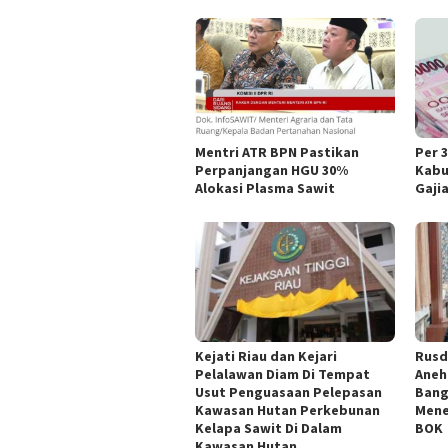
Mentri ATR BPN Pastikan
Per 
Perpanjangan HGU 30%
Kabu
Alokasi Plasma Sawit
Gaji
Kejati Riau dan Kejari
Rusd
Pelalawan Diam Di Tempat
Aneh
Usut Penguasaan Pelepasan
Bang
Kawasan Hutan Perkebunan
Mene
Kelapa Sawit Di Dalam
BOK
Kawasan Hutan