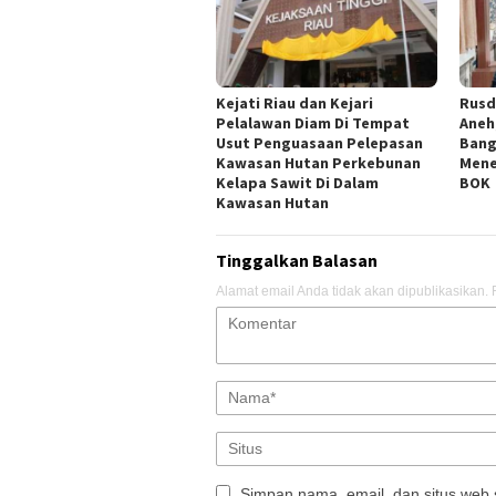
Kejati Riau dan Kejari
Rusd
Pelalawan Diam Di Tempat
Aneh
Usut Penguasaan Pelepasan
Bang
Kawasan Hutan Perkebunan
Mene
Kelapa Sawit Di Dalam
BOK
Kawasan Hutan
Tinggalkan Balasan
Alamat email Anda tidak akan dipublikasikan.
Simpan nama, email, dan situs web 