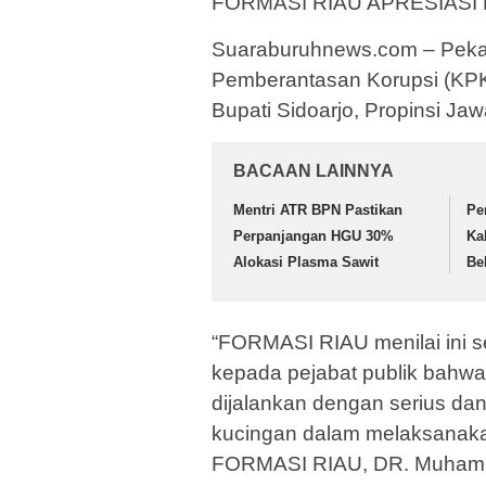
FORMASI RIAU APRESIASI
Suaraburuhnews.com – Pekan
Pemberantasan Korupsi (KPK)
Bupati Sidoarjo, Propinsi Jaw
BACAAN LAINNYA
Mentri ATR BPN Pastikan
Pe
Perpanjangan HGU 30%
Ka
Alokasi Plasma Sawit
Be
“FORMASI RIAU menilai ini s
kepada pejabat publik bahwa,
dijalankan dengan serius dan 
kucingan dalam melaksanakan 
FORMASI RIAU, DR. Muhamma