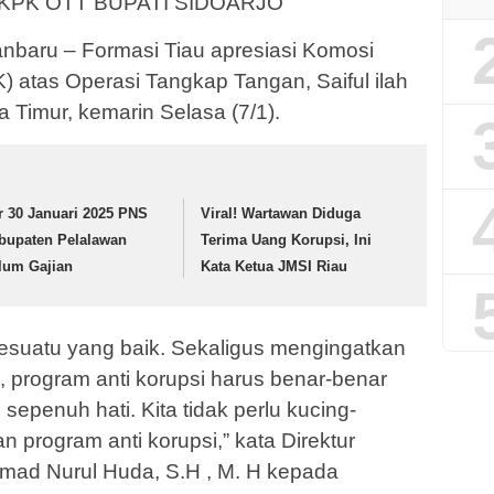
 KPK OTT BUPATI SIDOARJO
baru – Formasi Tiau apresiasi Komosi
 atas Operasi Tangkap Tangan, Saiful ilah
a Timur, kemarin Selasa (7/1).
r 30 Januari 2025 PNS
Viral! Wartawan Diduga
bupaten Pelalawan
Terima Uang Korupsi, Ini
lum Gajian
Kata Ketua JMSI Riau
esuatu yang baik. Sekaligus mengingatkan
 program anti korupsi harus benar-benar
sepenuh hati. Kita tidak perlu kucing-
program anti korupsi,” kata Direktur
d Nurul Huda, S.H , M. H kepada