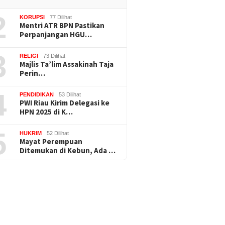
2
KORUPSI
77 Dilihat
Mentri ATR BPN Pastikan
Perpanjangan HGU…
3
RELIGI
73 Dilihat
Majlis Ta’lim Assakinah Taja
Perin…
4
PENDIDIKAN
53 Dilihat
PWI Riau Kirim Delegasi ke
HPN 2025 di K…
5
HUKRIM
52 Dilihat
Mayat Perempuan
Ditemukan di Kebun, Ada …