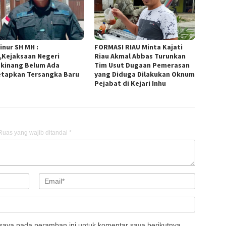
inur SH MH :
FORMASI RIAU Minta Kajati
,Kejaksaan Negeri
Riau Akmal Abbas Turunkan
kinang Belum Ada
Tim Usut Dugaan Pemerasan
tapkan Tersangka Baru
yang Diduga Dilakukan Oknum
Pejabat di Kejari Inhu
Ruas yang wajib ditandai
*
saya pada peramban ini untuk komentar saya berikutnya.