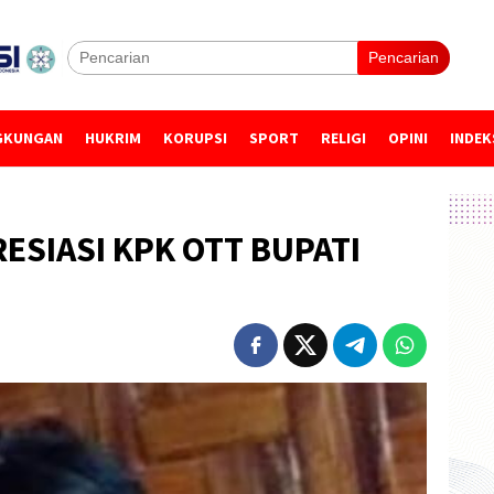
Pencarian
GKUNGAN
HUKRIM
KORUPSI
SPORT
RELIGI
OPINI
INDEK
ESIASI KPK OTT BUPATI